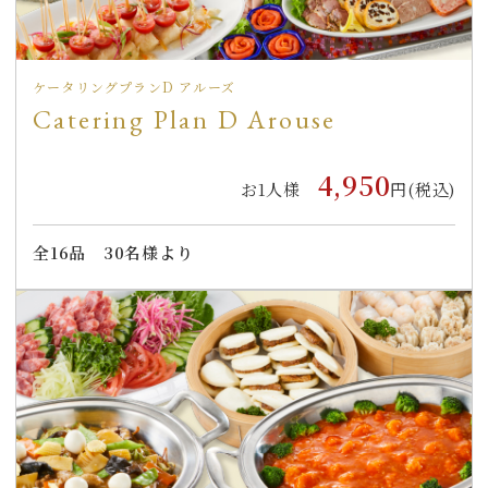
ケータリングプランD アルーズ
Catering Plan D Arouse
4,950
お1人様
円(税込)
全
16
品
30名様より