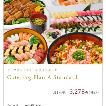
ケータリングプランA スタンダード
Catering Plan A Standard
3,278
お1人様
円(税込)
全
10
品
30名様より