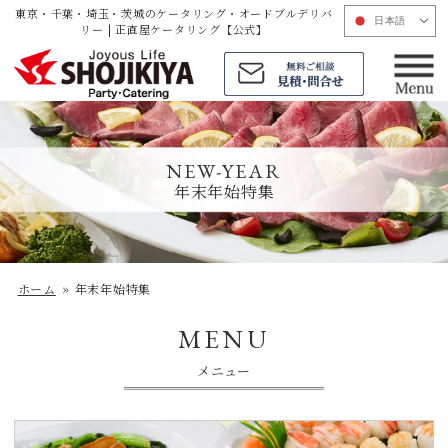
東京・千葉・埼玉・茨城のケータリング・オードブルデリバ
日本語
リー | 正直屋ケータリング【公式】
コ
ン
テ
NEW-YEAR
ン
年末年始特集
ツ
へ
ス
キ
ホーム
»
年末年始特集
ッ
MENU
プ
メニュー