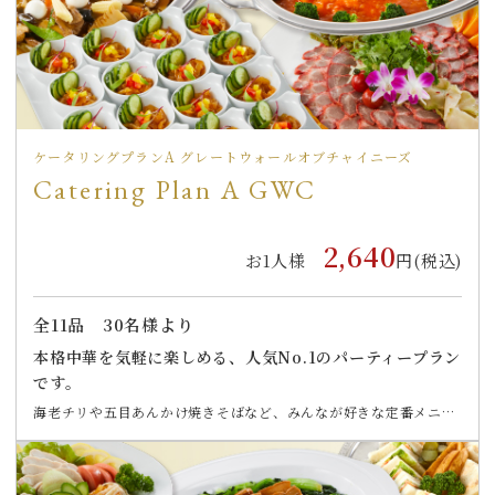
ケータリングプランA グレートウォールオブチャイニーズ
Catering Plan A GWC
2,640
お1人様
円(税込)
全
11
品
30名様より
本格中華を気軽に楽しめる、人気No.1のパーティープラン
です。
海老チリや五目あんかけ焼きそばなど、みんなが好きな定番メニュ
ーを中心に、華やかでテーブル映えする料理をラインナップしまし
た。 大人数の懇親会・社内イベントにもぴったりです。