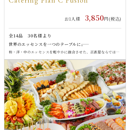
Catering Plan C Fusion
3,850
お1人様
円(税込)
全
14
品
30名様より
世界のエッセンスを一つのテーブルに――。
和・洋・中のエッセンスを軽やかに融合させた、正直屋ならでは
の“フュージョンスタイル”のパーティープランです。 爽やかな前菜
から、香り豊かな温菜、旨味を引き出した魚・肉料理まで、幅広い
ゲスト層に喜ばれるバラエティ豊かな全14品をご用意しました。