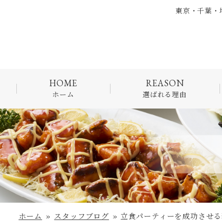
コ
東京・千葉・
ン
テ
ン
ツ
へ
ス
ホーム
選ばれる理由
キ
ッ
プ
ホーム
»
スタッフブログ
»
立食パーティーを成功させる