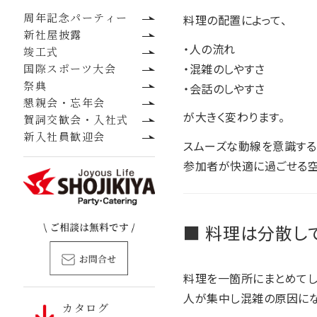
周年記念パーティー
料理の配置によって、
新社屋披露
・人の流れ
竣工式
・混雑のしやすさ
国際スポーツ大会
祭典
・会話のしやすさ
懇親会・忘年会
が大きく変わります。
賀詞交歓会・入社式
新入社員歓迎会
スムーズな動線を意識する
参加者が快適に過ごせる空
■ 料理は分散し
料理を一箇所にまとめてし
人が集中し混雑の原因にな
カタログ